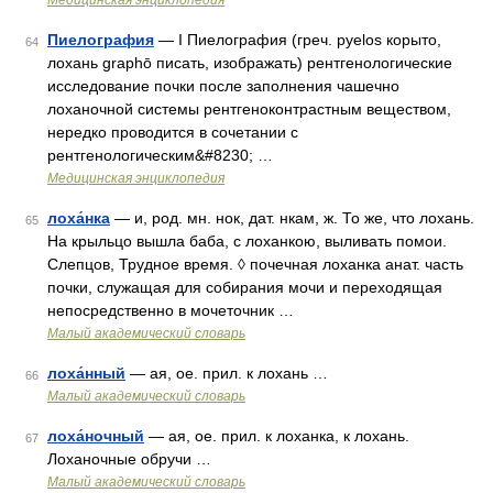
Медицинская энциклопедия
Пиелография
— I Пиелография (греч. pyelos корыто,
64
лохань graphō писать, изображать) рентгенологические
исследование почки после заполнения чашечно
лоханочной системы рентгеноконтрастным веществом,
нередко проводится в сочетании с
рентгенологическим&#8230; …
Медицинская энциклопедия
лоха́нка
— и, род. мн. нок, дат. нкам, ж. То же, что лохань.
65
На крыльцо вышла баба, с лоханкою, выливать помои.
Слепцов, Трудное время. ◊ почечная лоханка анат. часть
почки, служащая для собирания мочи и переходящая
непосредственно в мочеточник …
Малый академический словарь
лоха́нный
— ая, ое. прил. к лохань …
66
Малый академический словарь
лоха́ночный
— ая, ое. прил. к лоханка, к лохань.
67
Лоханочные обручи …
Малый академический словарь