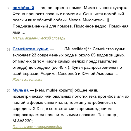
помо́йный
— ая, ое. прил. к помои. Мимо пьющих кухарка
68
Феона проносит лохань с помоями. Слышится помойный
плеск и визг облитой собаки. Чехов, Мыслитель. ||
Предназначенный для помоев. Помойное ведро. Помойная
яма …
Малый академический словарь
Семейство куньи
— (Mustelidae)* * Семейство куньи
69
включает 23 современных рода и около 65 видов хищных,
от мелких (в том числе самых мелких представителей
отряда) до средних (до 45 кг). Куньи распространены по
всей Евразии, Африке, Северной и Южной Америке …
Жизнь животных
Мульда
— [нем. mulde корыто] общее назв.
70
изометрических или овальных пологих тект. прогибов или их
частей в форме синклинали; термин употребляется с
середины XIX в., в соответствии с происхождением
сопровождается пояснительными словами. Так, напр.,
М.&#8230; …
Геологическая энциклопедия