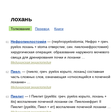
лохань
Толкование
Перевод
Книги
Нефропиелостоми́я
— (nephropyelostomia; Нефро + греч.
61
pyelos лохань + stoma отверстие; син. пиелонефростомия)
хирургическая операция: образование наружного мочевого
свища для дренирования почки и лоханки …
Медицинская энциклопедия
Пиел-
— (пиело; греч. pyelos корыто, лохань) составная
62
часть сложных слов, означающая «относящийся к почечной
лоханке» …
Медицинская энциклопедия
Пиелит
— I Пиелит (pyelitis: греч. pyelos корыто, лохань +
63
itis) воспаление почечной лоханки см. Пиелонефрит. II
Пиелит (pyelitis; Пиел + ит) воспаление почечной лоханки …